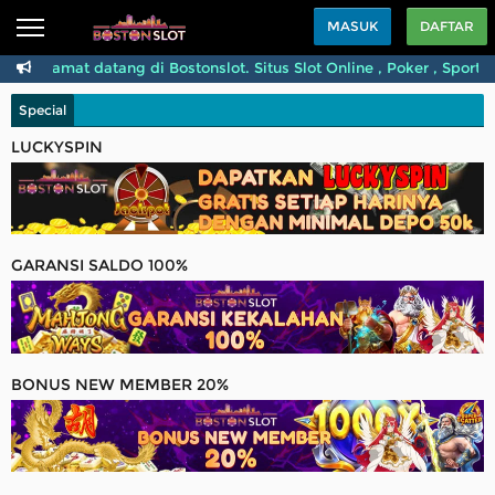
Beranda
MASUK
DAFTAR
Selamat datang di Bostonslot. Situs Slot Online , Poker , SportsB
Sports
BARU
PROMO
SELAMAT KEPADA MEMBER BOSTONSLOT
ko*****v Telah Melakukan WD Sebesar
Special
Live Casino
BARU
2.250.000
LUCKYSPIN
IDNPoker
BARU
Slots
PROMO
IDNLIVE
BARU
GARANSI SALDO 100%
Stream N Spin
Arcade
PROMO
BONUS NEW MEMBER 20%
Table Games
Lottery
BARU
PROMO
IDNRaffle