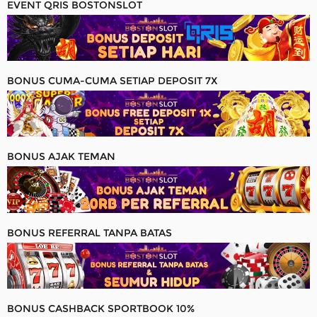
EVENT QRIS BOSTONSLOT
Referral
Promosi
Hubungi Kami
BONUS CUMA-CUMA SETIAP DEPOSIT 7X
Live Chat
Pengaduan Customer
BONUS AJAK TEMAN
Pilih Bahasa:
BONUS REFERRAL TANPA BATAS
MASUK
DAFTAR
&copy; Bostonslot - Tempat Bermain Game
Online Para Bos Besar Disini Ayok Segera
Bergabung. Hak Cipta Dilindungi.
BONUS CASHBACK SPORTBOOK 10%