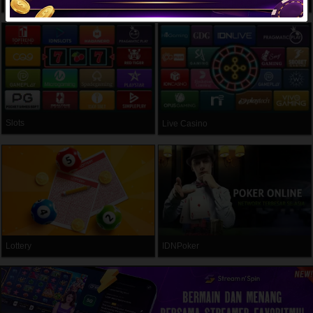
Sports
IDNLIVE
Referral
Promosi
Hubungi Kami
Live Chat
Slots
Live Casino
Pengaduan Customer
Pilih Bahasa:
MASUK
DAFTAR
Lottery
IDNPoker
&copy; Bostonslot - Tempat Bermain Game Online
Para Bos Besar Disini Ayok Segera Bergabung. Hak
Cipta Dilindungi.