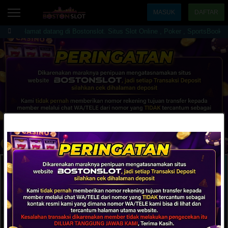
Beranda
MASUK
DAFTAR
Selamat datang di Bostonslot. Situs Slot Online , Poker , SportsBook , 
Sports
BARU
PROMO
Bostonslot - Tempat Bermain Ga
Live Casino
BARU
IDNPoker
BARU
Slots
PROMO
IDNLIVE
BARU
Stream N Spin
MAINKAN
DAFTAR
Arcade
PROMO
Table Games
Lottery
BARU
PROMO
IDNRaffle